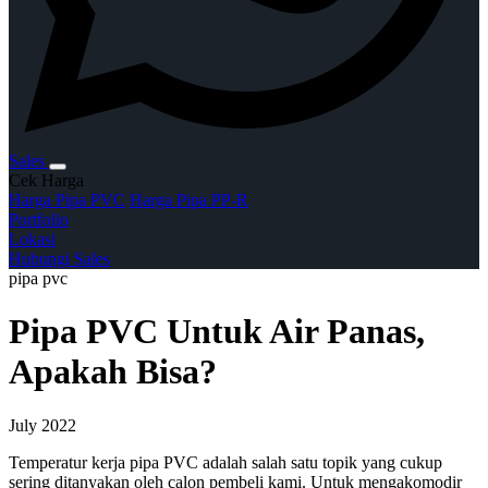
Sales
Cek Harga
Harga Pipa PVC
Harga Pipa PP-R
Portfolio
Lokasi
Hubungi Sales
pipa pvc
Pipa PVC Untuk Air Panas,
Apakah Bisa?
July 2022
Temperatur kerja pipa PVC adalah salah satu topik yang cukup
sering ditanyakan oleh calon pembeli kami. Untuk mengakomodir